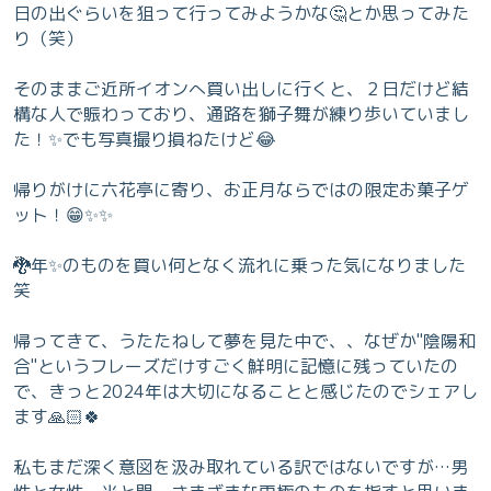
日の出ぐらいを狙って行ってみようかな🤔とか思ってみた
り（笑）
そのままご近所イオンへ買い出しに行くと、２日だけど結
構な人で賑わっており、通路を獅子舞が練り歩いていまし
た！✨でも写真撮り損ねたけど😂
帰りがけに六花亭に寄り、お正月ならではの限定お菓子ゲ
ット！😁✨✨
🐉年✨のものを買い何となく流れに乗った気になりました
笑
帰ってきて、うたたねして夢を見た中で、、なぜか"陰陽和
合"というフレーズだけすごく鮮明に記憶に残っていたの
で、きっと2024年は大切になることと感じたのでシェアし
ます🙏🏻🍀
私もまだ深く意図を汲み取れている訳ではないですが…男