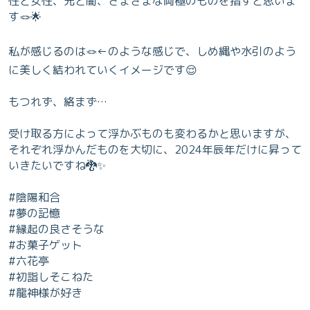
性と女性、光と闇、さまざまな両極のものを指すと思いま
す🪢🌟
私が感じるのは🪢←のような感じで、しめ縄や水引のよう
に美しく結われていくイメージです😌
もつれず、絡まず…
受け取る方によって浮かぶものも変わるかと思いますが、
それぞれ浮かんだものを大切に、2024年辰年だけに昇って
いきたいですね🐉✨
#陰陽和合
#夢の記憶
#縁起の良さそうな
#お菓子ゲット
#六花亭
#初詣しそこねた
#龍神様が好き