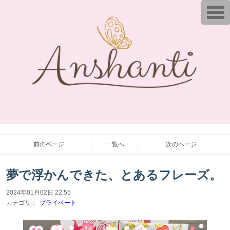
T
o
g
g
l
e
n
a
v
i
g
a
t
i
o
n
前のページ
一覧へ
次のページ
夢で浮かんできた、とあるフレーズ。
2024年01月02日 22:55
カテゴリ：
プライベート